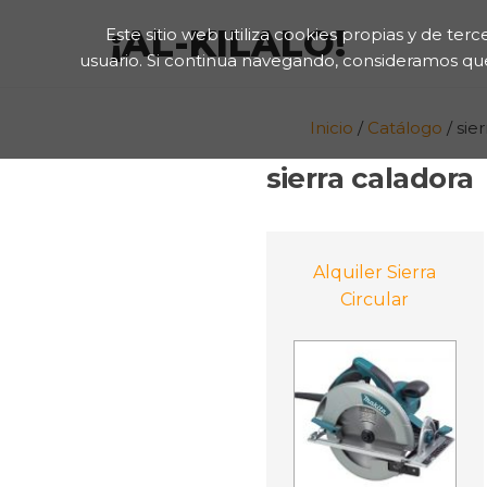
¡AL-KILALO!
Este sitio web utiliza cookies propias y de te
usuario. Si continua navegando, consideramos q
Inicio
/
Catálogo
/ sie
sierra caladora
Alquiler Sierra
Circular