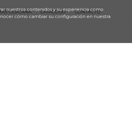
jorar nuestros contenidos y su experiencia como
 MÁS CERCANA
CATÁLOGO
CONTACTO
onocer cómo cambiar su configuración en nuestra