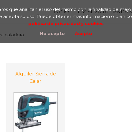
rceros que analizan el uso del mismo con la finalidad de me
INICIO
LOCALIZA TU TIENDA
ue acepta su uso. Puede obtener más información o bien c
política de privacidad y cookies
No acepto
Acepto
rra caladora
Alquiler Sierra de
Calar