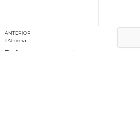
ANTERIOR
Almeria
Deja una respuesta
Lo siento, debes estar
conectado
para publicar un
comentario.
Este sitio usa Akismet para reducir el spam.
Aprende
cómo se procesan los datos de tus comentarios.
Servicio de transportes