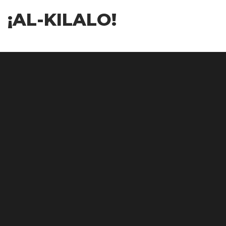
¡AL-KILALO!