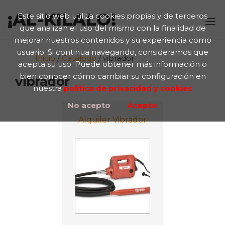
¡AL-KILALO!
Este sitio web utiliza cookies propias y de terceros
que analizan el uso del mismo con la finalidad de
mejorar nuestros contenidos y su experiencia como
usuario. Si continua navegando, consideramos que
Inicio
/
Catálogo
/ vibrador
acepta su uso. Puede obtener más información o
bien conocer cómo cambiar su configuración en
vibrador
nuestra
política de privacidad y cookies
No acepto
Acepto
Alquiler Vibrador